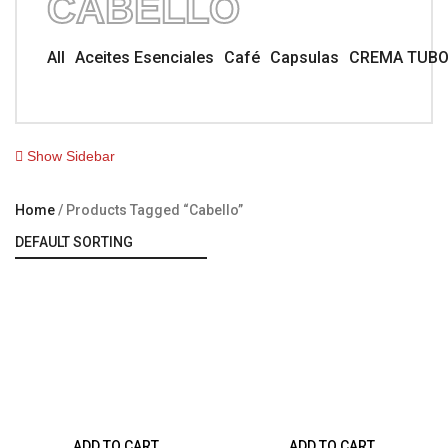
CABELLO
All
Aceites Esenciales
Café
Capsulas
CREMA TUB
Show Sidebar
Home
Products Tagged “cabello”
ADD TO CART
ADD TO CART