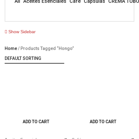
All
Aceites Esenciales
Café
Capsulas
CREMA TUB
Show Sidebar
Home
Products Tagged “hongo”
ADD TO CART
ADD TO CART