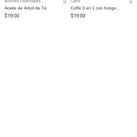
Aceites Esenciales
Café
Aceite de Árbol de Té
Coffe 3 en 1 con hongo
Ganoderma
$
19.00
$
19.00