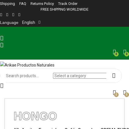
Shipping
FAQ
Returns Policy
Track Order
FREE SHIPPING WORLDWIDE
Language
English
0
0
0
0
HONGO