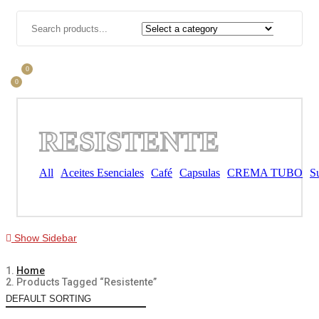
0
0
RESISTENTE
All
Aceites Esenciales
Café
Capsulas
CREMA TUBO
S
Show Sidebar
Home
Products Tagged “resistente”