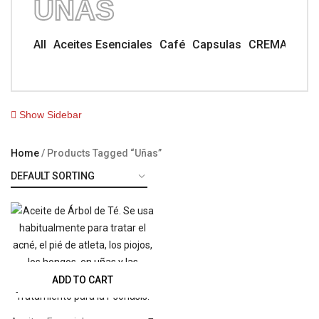
UÑAS
All
Aceites Esenciales
Café
Capsulas
CREMA TUB
Show Sidebar
Home
Products Tagged “uñas”
ADD TO CART