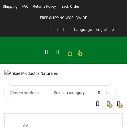
Shipping
FAQ
Returns Policy
Track Order
FREE SHIPPING WORLDWIDE
Language
English
0
0
Select a category
0
0