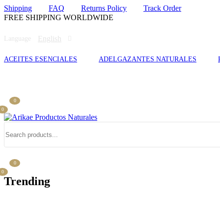
Shipping
FAQ
Returns Policy
Track Order
FREE SHIPPING WORLDWIDE
English
Language
ACEITES ESENCIALES
ADELGAZANTES NATURALES
0
0
0
0
Trending