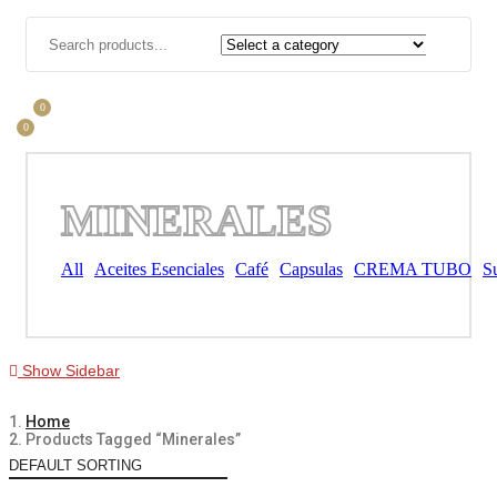
0
0
MINERALES
All
Aceites Esenciales
Café
Capsulas
CREMA TUBO
S
Show Sidebar
Home
Products Tagged “minerales”