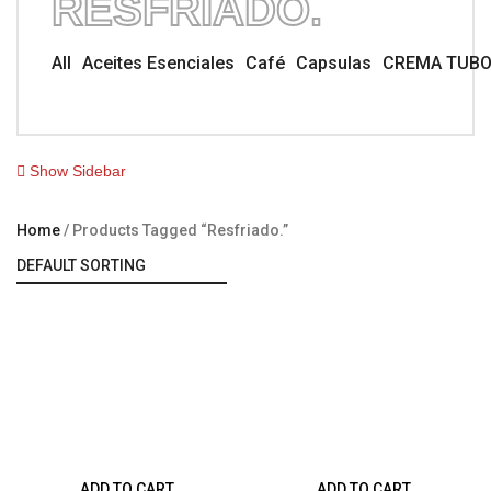
RESFRIADO.
All
Aceites Esenciales
Café
Capsulas
CREMA TUB
Show Sidebar
Home
Products Tagged “resfriado.”
ADD TO CART
ADD TO CART