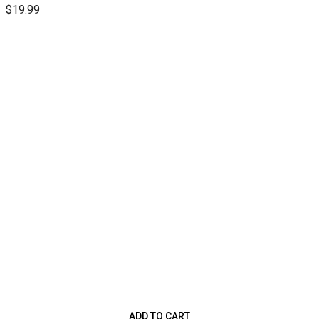
$
19.99
ADD TO CART