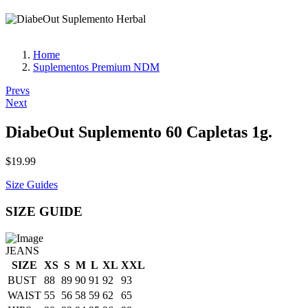
Home
Suplementos Premium NDM
Post
Prevs
Next
navigation
DiabeOut Suplemento 60 Capletas 1g.
$
19.99
Size Guides
SIZE GUIDE
JEANS
SIZE
XS
S
M
L
XL
XXL
BUST
88
89
90
91
92
93
WAIST
55
56
58
59
62
65