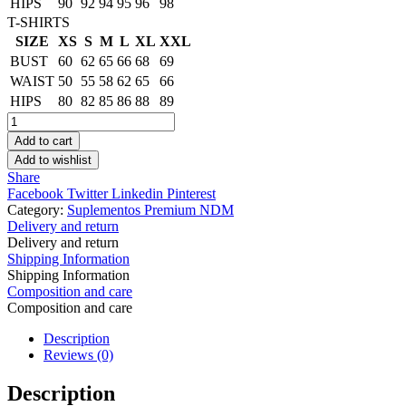
HIPS
90
92
94
95
96
98
T-SHIRTS
SIZE
XS
S
M
L
XL
XXL
BUST
60
62
65
66
68
69
WAIST
50
55
58
62
65
66
HIPS
80
82
85
86
88
89
DiabeOut
Suplemento
Add to cart
60
Add to wishlist
Capletas
Share
1g.
Facebook
Twitter
Linkedin
Pinterest
quantity
Category:
Suplementos Premium NDM
Delivery and return
Delivery and return
Shipping Information
Shipping Information
Composition and care
Composition and care
Description
Reviews (0)
Description