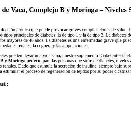
 de Vaca, Complejo B y Moringa – Niveles S
afección crónica que puede provocar graves complicaciones de salud. L
tipos principales de diabetes: la de tipo 1 y la de tipo 2. La diabetes d
ultos mayores de 40 años. La diabetes es una enfermedad grave que pued
ermedades renales, la ceguera y las amputaciones.
tes pueden llevar una vida sana, nuestro suplemento DiabeOut está elab
 B y Moringa
perfecto para las personas que sufre de diabetes, niveles 
s renales. Dado que estimula la secreción de insulina, siempre bajo supe
a estimular el proceso de regeneración de tejidos por su poder cicatrizan
ut: