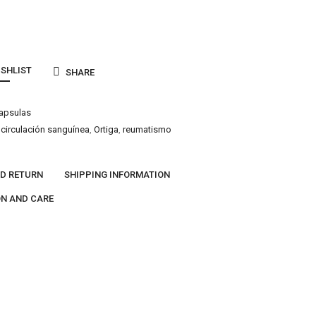
ISHLIST
SHARE
apsulas
,
circulación sanguínea
,
Ortiga
,
reumatismo
ND RETURN
SHIPPING INFORMATION
N AND CARE