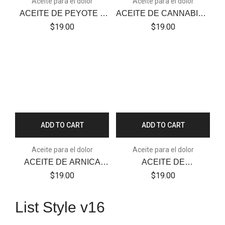
Aceite para el dolor
Aceite para el dolor
ACEITE DE PEYOTE –
ACEITE DE CANNABIS –
OÍL.
OIL
$
19.00
$
19.00
ADD TO CART
ADD TO CART
Aceite para el dolor
Aceite para el dolor
ACEITE DE ARNICA
ACEITE DE
CON DICLOFENACO Y
MARIGUANOL – OIL
$
19.00
$
19.00
NAPROXENO – OIL
List Style v16