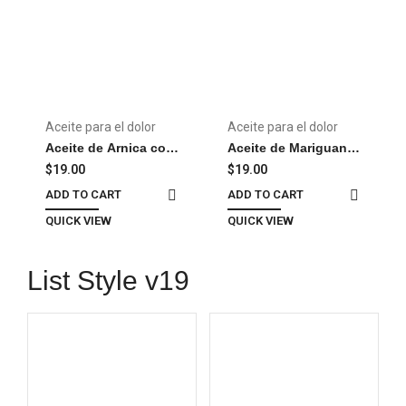
Aceite para el dolor
Aceite para el dolor
Aceite de Arnica con
Aceite de Mariguanol
Diclofenaco y
– Oil
$
19.00
$
19.00
Naproxeno – Oil
ADD TO CART
ADD TO CART
QUICK VIEW
QUICK VIEW
List Style v19