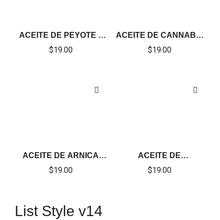
ACEITE DE PEYOTE –
ACEITE DE CANNABIS
OÍL.
– OIL
$
19.00
$
19.00
ACEITE DE ARNICA
ACEITE DE
CON DICLOFENACO Y
MARIGUANOL – OIL
$
19.00
$
19.00
NAPROXENO – OIL
List Style v14