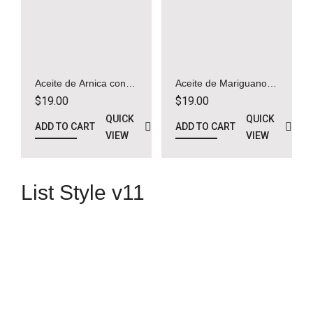
Aceite de Arnica con
Aceite de Mariguanol –
Diclofenaco y
Oil
$
19.00
$
19.00
Naproxeno – Oil
QUICK
QUICK
ADD TO CART
ADD TO CART
VIEW
VIEW
List Style v11