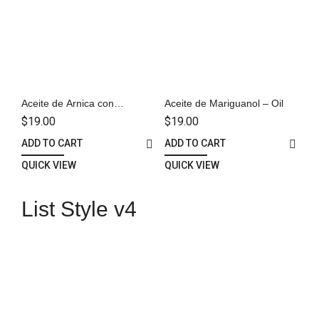
Aceite de Arnica con
Aceite de Mariguanol – Oil
Diclofenaco y Naproxeno –
$
19.00
$
19.00
Oil
ADD TO CART
ADD TO CART
QUICK VIEW
QUICK VIEW
List Style v4