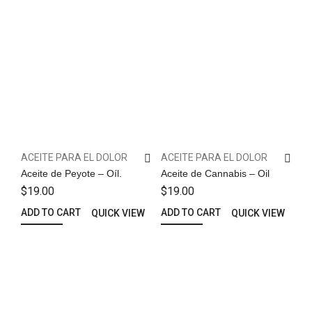
ACEITE PARA EL DOLOR
ACEITE PARA EL DOLOR
Aceite de Peyote – Oíl.
Aceite de Cannabis – Oil
$
19.00
$
19.00
ADD TO CART
ADD TO CART
QUICK VIEW
QUICK VIEW