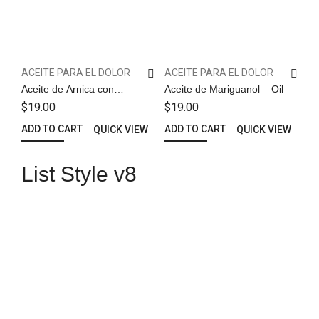
ACEITE PARA EL DOLOR
ACEITE PARA EL DOLOR
Aceite de Arnica con
Aceite de Mariguanol – Oil
Diclofenaco y Naproxeno –
$
19.00
$
19.00
Oil
ADD TO CART
ADD TO CART
QUICK VIEW
QUICK VIEW
List Style v8