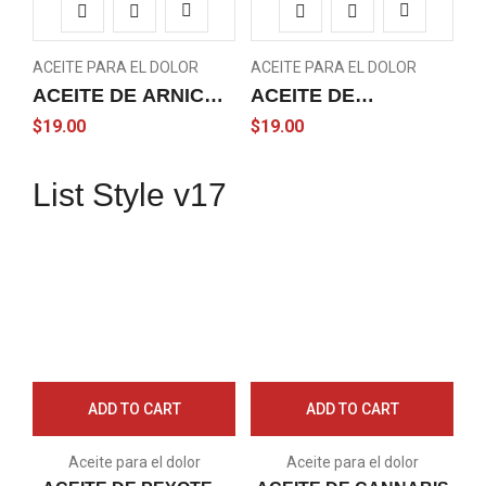
ACEITE PARA EL DOLOR
ACEITE PARA EL DOLOR
ACEITE DE ARNICA
ACEITE DE
CON DICLOFENACO
MARIGUANOL – OIL
$
19.00
$
19.00
Y NAPROXENO – OIL
List Style v17
ADD TO CART
ADD TO CART
Aceite para el dolor
Aceite para el dolor