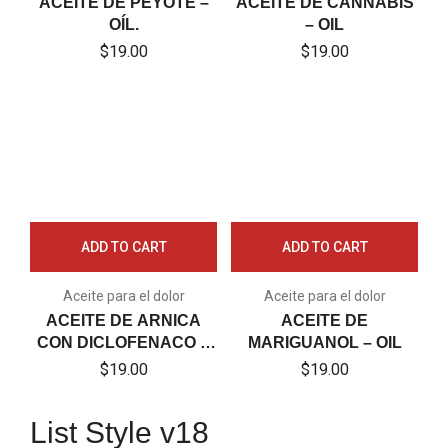
ACEITE DE PEYOTE –
ACEITE DE CANNABIS
OÍL.
– OIL
$
19.00
$
19.00
ADD TO CART
ADD TO CART
Aceite para el dolor
Aceite para el dolor
ACEITE DE ARNICA
ACEITE DE
CON DICLOFENACO Y
MARIGUANOL – OIL
NAPROXENO – OIL
$
19.00
$
19.00
List Style v18