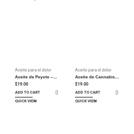
Aceite para el dolor
Aceite para el dolor
Aceite de Peyote –
Aceite de Cannabis –
Oíl.
Oil
$
19.00
$
19.00
ADD TO CART
ADD TO CART
QUICK VIEW
QUICK VIEW