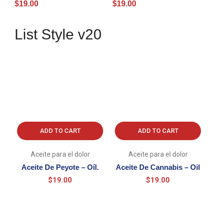
Diclofenaco Y Naproxeno
Oil
$
19.00
$
19.00
– Oil
List Style v20
ADD TO CART
ADD TO CART
Aceite para el dolor
Aceite para el dolor
Aceite De Peyote – Oíl.
Aceite De Cannabis – Oil
$
19.00
$
19.00