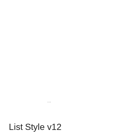
Aceite de Peyote – Oíl.
Aceite de Cannabis – Oil
$
19.00
$
19.00
Aceite de Arnica con
Aceite de Mariguanol – Oil
Diclofenaco y Naproxeno –
$
19.00
$
19.00
Oil
List Style v12