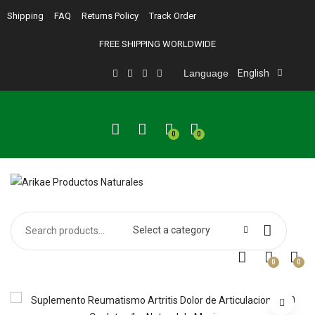
Shipping
FAQ
Returns Policy
Track Order
FREE SHIPPING WORLDWIDE
Language
English
0
0
Select a category
0
0