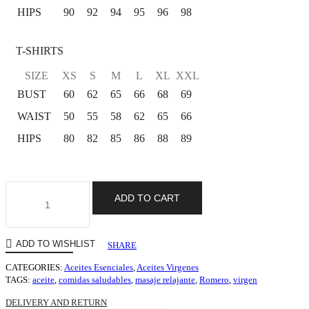
HIPS
90
92
94
95
96
98
T-SHIRTS
SIZE
XS
S
M
L
XL
XXL
BUST
60
62
65
66
68
69
WAIST
50
55
58
62
65
66
HIPS
80
82
85
86
88
89
ADD TO CART
ADD TO WISHLIST
SHARE
CATEGORIES:
Aceites Esenciales
,
Aceites Virgenes
TAGS:
aceite
,
comidas saludables
,
masaje relajante
,
Romero
,
virgen
DELIVERY AND RETURN