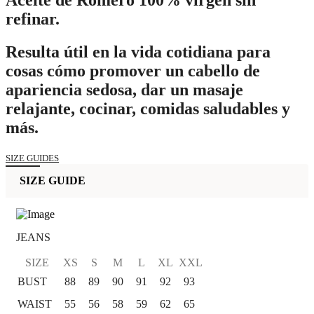
Aceite de Romero 100% virgen sin
refinar.
Resulta útil en la vida cotidiana para
cosas cómo promover un cabello de
apariencia sedosa, dar un masaje
relajante, cocinar, comidas saludables y
más.
SIZE GUIDES
SIZE GUIDE
JEANS
SIZE
XS
S
M
L
XL
XXL
BUST
88
89
90
91
92
93
WAIST
55
56
58
59
62
65