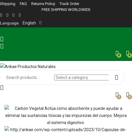
Shipping
FAQ
Returns Policy
Track Order
FREE SHIPPING WORLDWIDE
Language
English
0
0
0
0