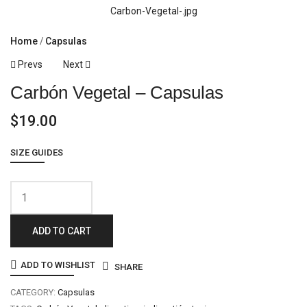
Home
Capsulas
Post
Prevs
Next
Carbón Vegetal – Capsulas
Navigation
$
19.00
SIZE GUIDES
Carbón
Vegetal
ADD TO CART
-
Capsulas
ADD TO WISHLIST
SHARE
quantity
CATEGORY:
Capsulas